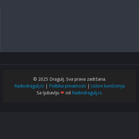
Podnožje
© 2025 Dragulj. Sva prava zadržana.
Radiodragulj.rs
|
Politika privatnosti
|
Uslovi korišćenja
Sa ljubavlju
❤
od
Radiodragulj.rs
.
$get_dark = ($get_dark != ''?($get_dark == 'dark'?'dark':'light'):$site_skin); ?
>
...