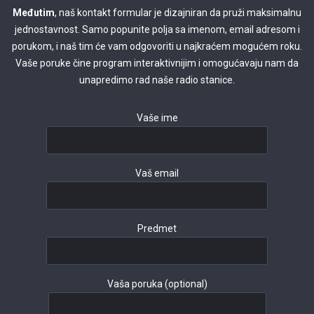
Međutim
, naš kontakt formular je dizajniran da pruži maksimalnu
jednostavnost. Samo popunite polja sa imenom, email adresom i
porukom, i naš tim će vam odgovoriti u najkraćem mogućem roku.
Vaše poruke čine program interaktivnijim i omogućavaju nam da
unapredimo rad naše radio stanice.
Vaše ime
Vaš email
Predmet
Vaša poruka (optional)