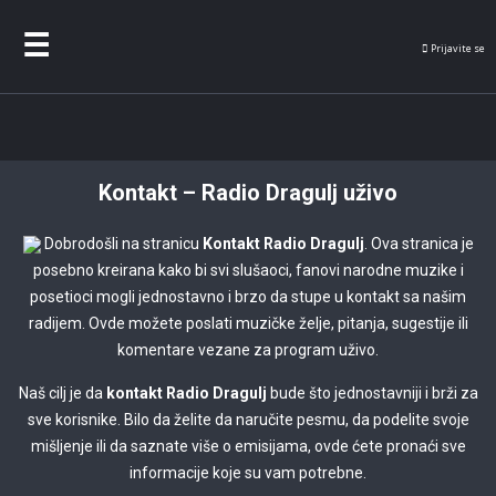
Radio
Dragul
Prijavite se
Kontakt – Radio Dragulj uživo
Dobrodošli na stranicu
Kontakt Radio Dragulj
. Ova stranica je
posebno kreirana kako bi svi slušaoci, fanovi narodne muzike i
posetioci mogli jednostavno i brzo da stupe u kontakt sa našim
radijem. Ovde možete poslati muzičke želje, pitanja, sugestije ili
komentare vezane za program uživo.
Naš cilj je da
kontakt Radio Dragulj
bude što jednostavniji i brži za
sve korisnike. Bilo da želite da naručite pesmu, da podelite svoje
mišljenje ili da saznate više o emisijama, ovde ćete pronaći sve
informacije koje su vam potrebne.