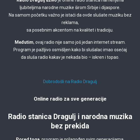
Radio Dragulj uživo
je online radio stanica namenjena
ljubiteljima narodne muzike širom Srbije i dijaspore.
Na samom početku važno je istaći da ovde slušate muziku bez
reklama,
sa posebnim akcentom na kvalitet i tradiciju.
Međutim
, ovaj radio nije samo još jedan internet stream.
Program je pažljivo osmišljen kako bi slušalac imao osećaj
da sluša radio kakav je nekada bio – iskren i topao.
Dobrodošli na Radio Dragulj
Online radio za sve generacije
Radio stanica Dragulj i narodna muzika
bez prekida
Pored toga
, program je prilagođen svim generacijama.