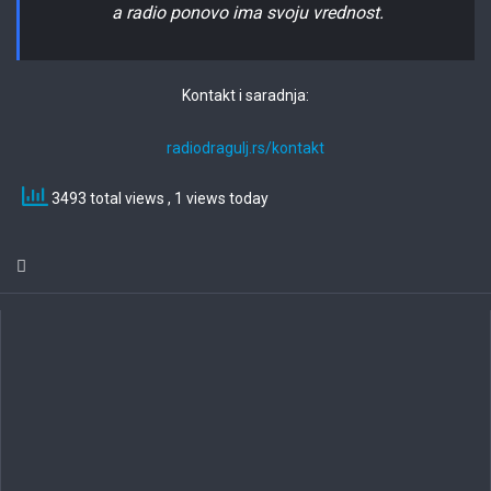
a radio ponovo ima svoju vrednost.
Kontakt i saradnja:
radiodragulj.rs/kontakt
3493 total views
, 1 views today
jeetcity
jeet city casino
Herospin
wildsino no deposit bonus