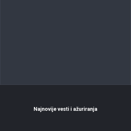
Najnovije vesti i ažuriranja
Radio
Objavljeno:
August 4, 2026
Pregledi: 0