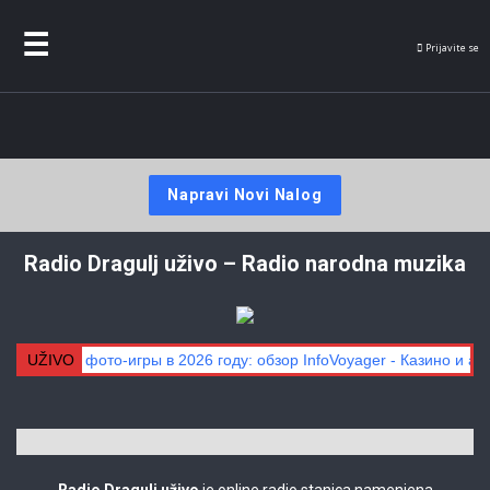
Radio
Dragul
Prijavite se
Napravi Novi Nalog
Radio Dragulj uživo – Radio narodna muzika
ти лучшие фото-игры в 2026 году: обзор InfoVoyager - Казино и а
UŽIVO