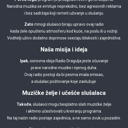
Narodna muzika se emituje neprekidno, bez agresivnih reklama
i bez sadržaja koji remeti uživanje u slušanju.
Zato
mnogi slušaoci biraju upravo ovaj radio
kada žele opuštenu atmosferu kod kuće, na poslu ili u vožnji.
Voditelji uživo dodatno doprinose osećaju bliskosti i zajedništva.
Naša misija i ideja
Ipak
, osnovna ideja Radio Dragulja jeste očuvanje
prave narodne muzike i njenog duha.
Ovaj radio postoji da bi pesma imala smisao,
a slušalac poštovanje koje zaslužuje.
Muzičke želje i učešće slušalaca
Takođe
, slušaoci mogu besplatno slati muzičke želje
i aktivno učestvovati u kreiranju programa.
Na taj način radio postaje zajednica, a ne samo zvuk u pozadini.