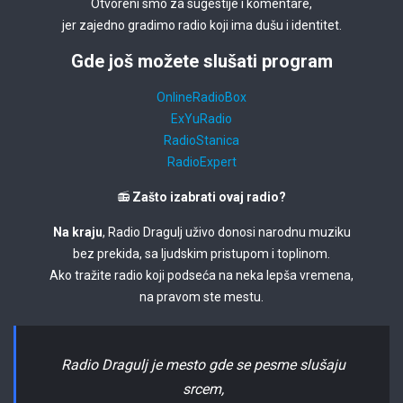
Otvoreni smo za sugestije i komentare,
jer zajedno gradimo radio koji ima dušu i identitet.
Gde još možete slušati program
OnlineRadioBox
ExYuRadio
RadioStanica
RadioExpert
📻
Zašto izabrati ovaj radio?
Na kraju
, Radio Dragulj uživo donosi narodnu muziku
bez prekida, sa ljudskim pristupom i toplinom.
Ako tražite radio koji podseća na neka lepša vremena,
na pravom ste mestu.
Radio Dragulj je mesto gde se pesme slušaju
srcem,