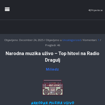
Radio
Dragulj
Prijavite se
Objavljeno:
December 24, 2025
Objavljeno u
Uncategorized
Komentari:
1
Pregledi: 46
Narodna muzika uživo – Top hitovi na Radio
Dragulj
Milindz