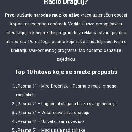
Radio Dragulj?
Prvo
, slušanje
narodne muzike uživo
vraća autentičan osećaj
koji snimci ne mogu dočarati. Voditelji uživo omogućavaju
interakciju, dok neprekidni program bez reklama stvara prijatnu
atmosferu. Pored toga, pesme koje traže slušatelji učestvuju u
kreiranju svakodnevnog programa, što dodatno osnažuje
zajednicu.
Top 10 hitova koje ne smete propustiti
„Pesma 1“ – Miro Drobnjak – Pesma o majci mnoge
rasplakala
„Pesma 2“ – Lagacu al slagacu hit za sve generacije
„Pesma 3“ – Vetar duva sljive opadaju
„Pesma 4“ – Uz vetar sam uvek iso
„Pesma 5“ – Magla pala nad sokake