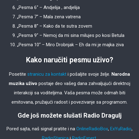
„Pesma 6“ – Andjelija , andjelija
„Pesma 7“ – Mala zena vatrena
„Pesma 8“ – Kako da te sutra zovem
„Pesma 9“ – Nemoj da mi sina milujes po kosi Betula
„Pesma 10“ – Miro Drobnjak – Eh da mi je majka ziva
Kako naručiti pesmu uživo?
Posetite
stranicu za kontakt
i pošaljite svoje želje.
Narodna
muzika uživo
postaje deo vašeg dana zahvaljujući direktnoj
interakciji sa voditeljima. Vaša pesma može odmah biti
emitovana, pružajući radost i povezivanje sa programom.
Gde još možete slušati Radio Dragulj
Pored sajta, naš signal pratite i na
OnlineRadioBox
,
ExYuRadio
,
RadioStanica
i
RadioExpert
.